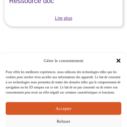
Ressource doc
Lire plus
Gérer le consentement
.
Pour offrir les meilleures expériences, nous utilisons des technologies telles que les
cookies pour stocker et/ou accéder aux informations des appareils. Le fait de consentir
15 rue Eugène Saccomano 92500 RUEIL-
à ces technologies nous permettra de traiter des données telles que le comportement de
MALMAISON
navigation ou les ID uniques sur ce site. Le fait de ne pas consentir ou de retirer son
consentement peut avoir un effet négatif sur certaines caractéristiques et fonctions.
NEWSLETTER
BOITE À IDÉES
Accepter
CONTACT
MENTIONS LÉGALES
Refuser