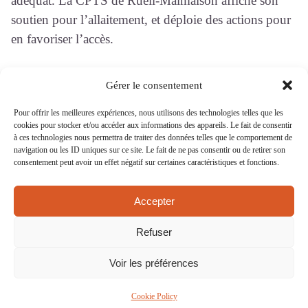
adéquat. La CPTS de Rueil-Malmaison affiche son
soutien pour l’allaitement, et déploie des actions pour
en favoriser l’accès.
Gérer le consentement
15 rue Eugène Saccomano 92500 RUEIL-
Pour offrir les meilleures expériences, nous utilisons des technologies telles que les
cookies pour stocker et/ou accéder aux informations des appareils. Le fait de consentir
MALMAISON
à ces technologies nous permettra de traiter des données telles que le comportement de
navigation ou les ID uniques sur ce site. Le fait de ne pas consentir ou de retirer son
NEWSLETTER
consentement peut avoir un effet négatif sur certaines caractéristiques et fonctions.
BOITE À IDÉES
CONTACT
Accepter
MENTIONS LÉGALES
Refuser
Voir les préférences
© Copyright 2024
Cookie Policy