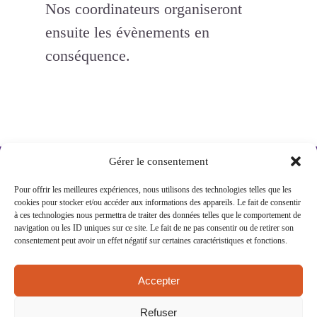
Nos coordinateurs organiseront
ensuite les évènements en
conséquence.
Gérer le consentement
15 rue Eugène Saccomano 92500 RUEIL-
Pour offrir les meilleures expériences, nous utilisons des technologies telles que les
cookies pour stocker et/ou accéder aux informations des appareils. Le fait de consentir
MALMAISON
à ces technologies nous permettra de traiter des données telles que le comportement de
navigation ou les ID uniques sur ce site. Le fait de ne pas consentir ou de retirer son
NEWSLETTER
consentement peut avoir un effet négatif sur certaines caractéristiques et fonctions.
BOITE À IDÉES
CONTACT
Accepter
MENTIONS LÉGALES
Refuser