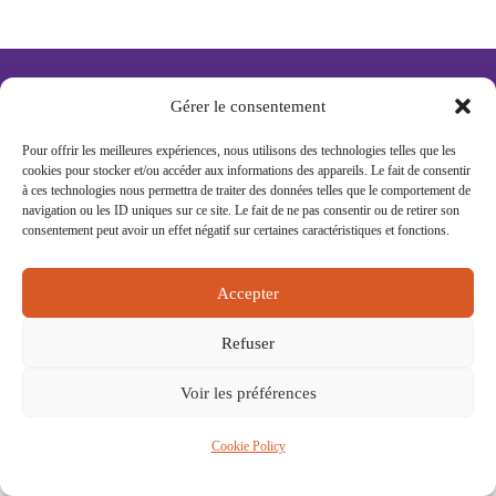
15 rue Eugène Saccomano 92500 RUEIL-
Gérer le consentement
MALMAISON
Pour offrir les meilleures expériences, nous utilisons des technologies telles que les
NEWSLETTER
cookies pour stocker et/ou accéder aux informations des appareils. Le fait de consentir
à ces technologies nous permettra de traiter des données telles que le comportement de
BOITE À IDÉES
navigation ou les ID uniques sur ce site. Le fait de ne pas consentir ou de retirer son
CONTACT
consentement peut avoir un effet négatif sur certaines caractéristiques et fonctions.
MENTIONS LÉGALES
Accepter
Refuser
© Copyright 2024
Voir les préférences
Cookie Policy